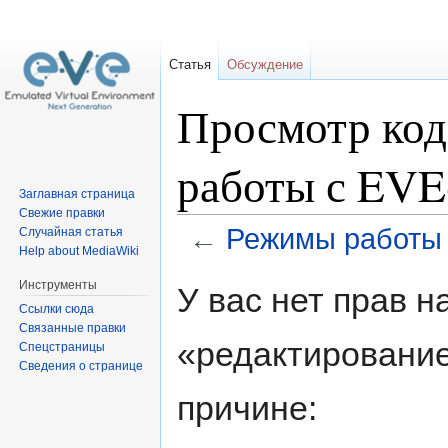
Статья
Обсуждение
Просмотр ко
работы с EV
Заглавная страница
Свежие правки
←
Режимы работы
Случайная статья
Help about MediaWiki
Перейти
Перейти
Инструменты
У вас нет прав 
к
к
Ссылки сюда
навигации
поиску
Связанные правки
«редактирование
Спецстраницы
Сведения о странице
причине: