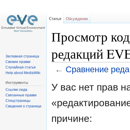
Статья
Обсуждение
Просмотр код
редакций EV
Заглавная страница
Свежие правки
←
Сравнение ред
Случайная статья
Help about MediaWiki
Перейти
Перейти
Инструменты
У вас нет прав 
к
к
Ссылки сюда
навигации
поиску
Связанные правки
«редактирование
Спецстраницы
Сведения о странице
причине: